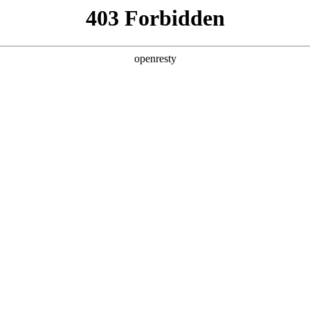
产品及服务
行业解决方案
合作伙伴
投资者关系
（下文简称“CA888亚洲城数码”、“我们”和“我们的”）深知隐
、了解本《隐私政策》（下文简称“本政策”）。本政策阐述了CA888亚
服务特定数据的信息可能由CA888亚洲城数码在补充政策中，或者
：